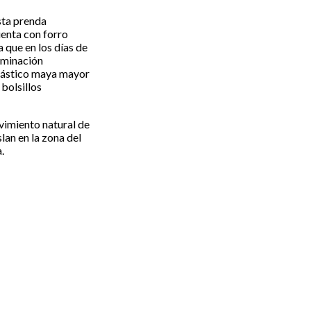
sta prenda
uenta con forro
a que en los días de
erminación
elástico maya mayor
 bolsillos
vimiento natural de
lan en la zona del
.