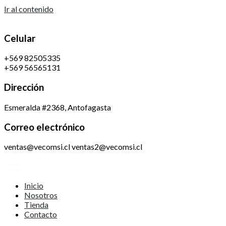
Ir al contenido
Celular
+569 82505335
+569 56565131
Dirección
Esmeralda #2368, Antofagasta
Correo electrónico
ventas@vecomsi.cl ventas2@vecomsi.cl
Inicio
Nosotros
Tienda
Contacto