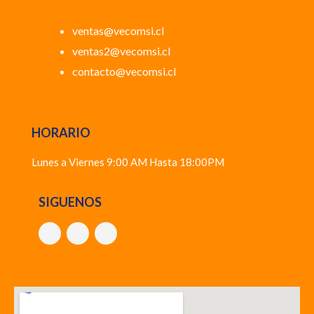
ventas@vecomsi.cl
ventas2@vecomsi.cl
contacto@vecomsi.cl
HORARIO
Lunes a Viernes 9:00 AM Hasta 18:00PM
SIGUENOS
F
Y
I
a
o
n
c
u
s
e
t
t
b
u
a
o
b
g
o
e
r
k
a