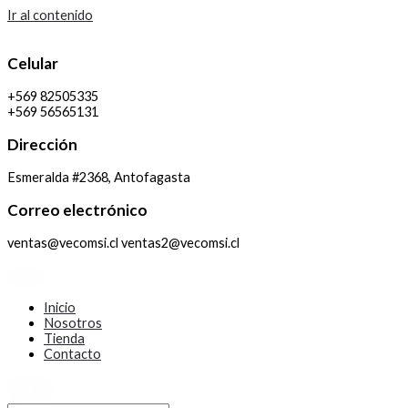
Ir al contenido
Celular
+569 82505335
+569 56565131
Dirección
Esmeralda #2368, Antofagasta
Correo electrónico
ventas@vecomsi.cl ventas2@vecomsi.cl
Inicio
Nosotros
Tienda
Contacto
X