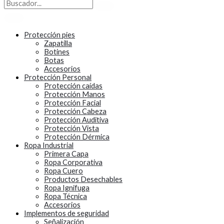
Protección pies
Zapatilla
Botines
Botas
Accesorios
Protección Personal
Protección caídas
Protección Manos
Protección Facial
Protección Cabeza
Protección Auditiva
Protección Vista
Protección Dérmica
Ropa Industrial
Primera Capa
Ropa Corporativa
Ropa Cuero
Productos Desechables
Ropa Ignifuga
Ropa Técnica
Accesorios
Implementos de seguridad
Señalización