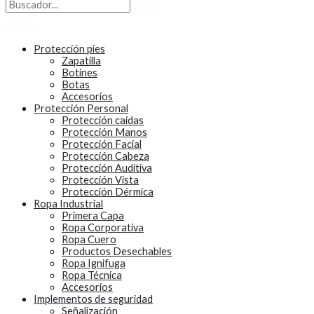
Protección pies
Zapatilla
Botines
Botas
Accesorios
Protección Personal
Protección caídas
Protección Manos
Protección Facial
Protección Cabeza
Protección Auditiva
Protección Vista
Protección Dérmica
Ropa Industrial
Primera Capa
Ropa Corporativa
Ropa Cuero
Productos Desechables
Ropa Ignifuga
Ropa Técnica
Accesorios
Implementos de seguridad
Señalización