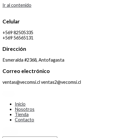
Ir al contenido
Celular
+569 82505335
+569 56565131
Dirección
Esmeralda #2368, Antofagasta
Correo electrónico
ventas@vecomsi.cl ventas2@vecomsi.cl
Inicio
Nosotros
Tienda
Contacto
X