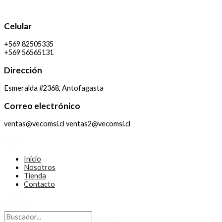
Ir
al
contenido
Celular
+569 82505335
+569 56565131
Dirección
Esmeralda #2368, Antofagasta
Correo electrónico
ventas@vecomsi.cl ventas2@vecomsi.cl
Inicio
Nosotros
Tienda
Contacto
X