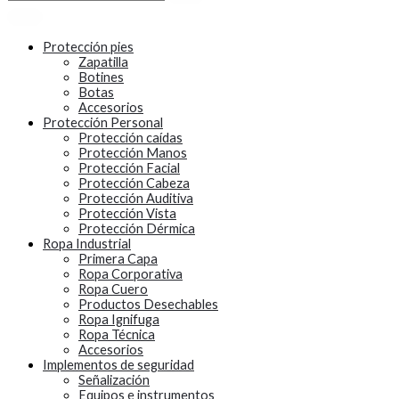
Protección pies
Zapatilla
Botines
Botas
Accesorios
Protección Personal
Protección caídas
Protección Manos
Protección Facial
Protección Cabeza
Protección Auditiva
Protección Vista
Protección Dérmica
Ropa Industrial
Primera Capa
Ropa Corporativa
Ropa Cuero
Productos Desechables
Ropa Ignifuga
Ropa Técnica
Accesorios
Implementos de seguridad
Señalización
Equipos e instrumentos