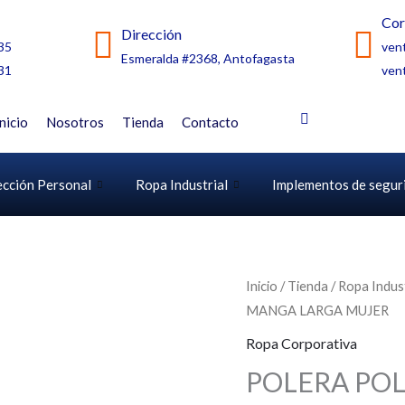
Cor
Dirección
35
ven
Esmeralda #2368, Antofagasta
31
ven
Inicio
Nosotros
Tienda
Contacto
ección Personal
Ropa Industrial
Implementos de segur
Inicio
/
Tienda
/
Ropa Indust
MANGA LARGA MUJER
Ropa Corporativa
POLERA PO