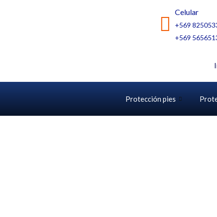
Ir
Celular
al
+569 825053
contenido
+569 565651
Protección pies
Prot