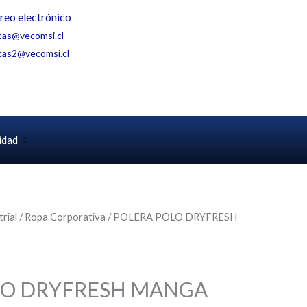
reo electrónico
tas@vecomsi.cl
tas2@vecomsi.cl
idad
rial
/
Ropa Corporativa
/ POLERA POLO DRYFRESH
LO DRYFRESH MANGA