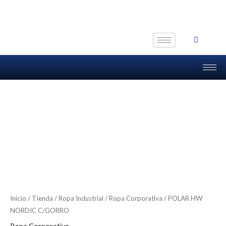
Ir
al
contenido
Inicio
/
Tienda
/
Ropa Industrial
/
Ropa Corporativa
/ POLAR HW
NORDIC C/GORRO