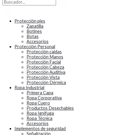
Protección pies
Zapatilla
Botines
Botas
Accesorios
Protección Personal
Protección caídas
Protección Manos
Protección Facial
Protección Cabeza
Protección Auditiva
Protección Vista
Protección Dérmica
Ropa Industrial
Primera Capa
Ropa Corporativa
Ropa Cuero
Productos Desechables
Ropa Ignifuga
Ropa Técnica
Accesorios
Implementos de seguridad
Señalización