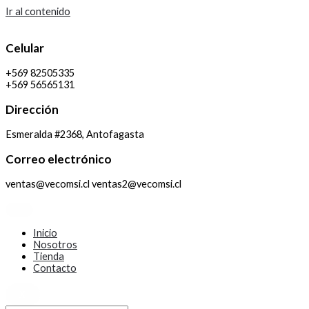
Ir al contenido
Celular
+569 82505335
+569 56565131
Dirección
Esmeralda #2368, Antofagasta
Correo electrónico
ventas@vecomsi.cl ventas2@vecomsi.cl
Inicio
Nosotros
Tienda
Contacto
X