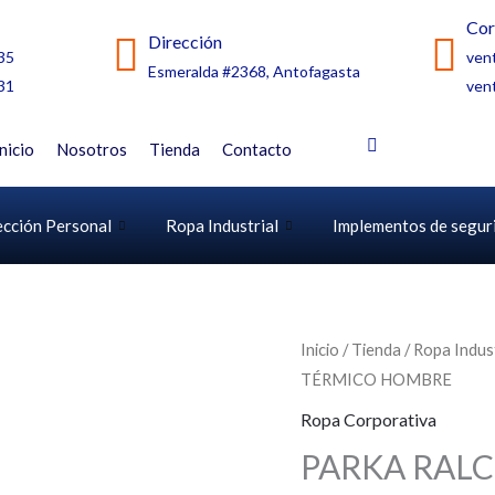
Cor
Dirección
35
ven
Esmeralda #2368, Antofagasta
31
ven
Inicio
Nosotros
Tienda
Contacto
ección Personal
Ropa Industrial
Implementos de segur
Inicio
/
Tienda
/
Ropa Indust
TÉRMICO HOMBRE
Ropa Corporativa
PARKA RAL