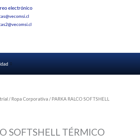
reo electrónico
tas@vecomsi.cl
tas2@vecomsi.cl
idad
rial
/
Ropa Corporativa
/ PARKA RALCO SOFTSHELL
CO SOFTSHELL TÉRMICO