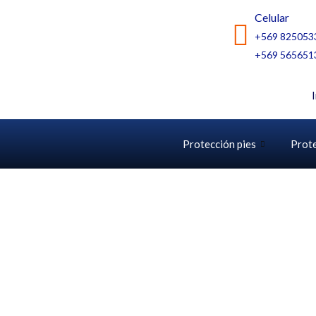
Ir
Celular
al
+569 825053
contenido
+569 565651
Protección pies
Prot