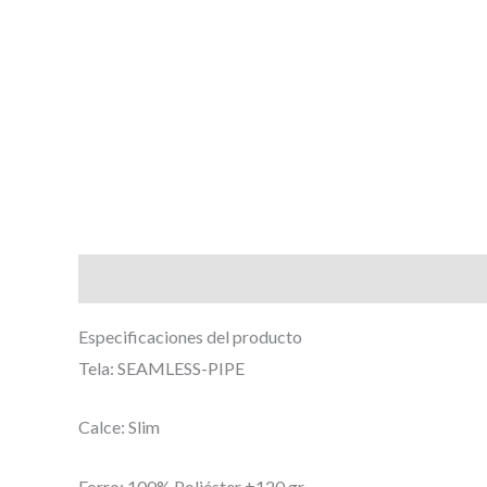
Descripción
Valoraciones (0)
Especificaciones del producto
Tela: SEAMLESS-PIPE
Calce: Slim
Forro: 100% Poliéster ±120 gr