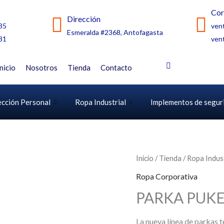
Cor
Dirección
35
ven
Esmeralda #2368, Antofagasta
31
ven
Inicio
Nosotros
Tienda
Contacto
ección Personal
Ropa Industrial
Implementos de segur
Inicio
/
Tienda
/
Ropa Indust
Ropa Corporativa
PARKA PUK
La nueva línea de parkas