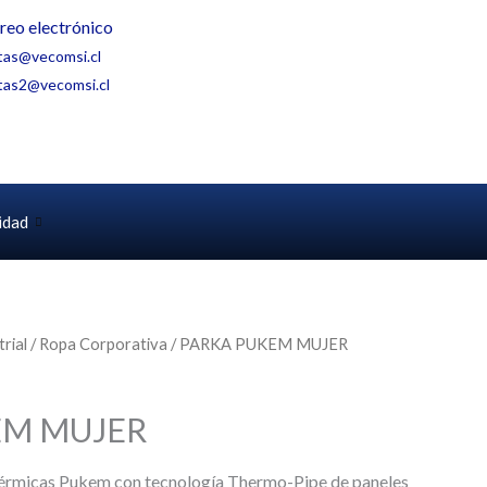
reo electrónico
tas@vecomsi.cl
tas2@vecomsi.cl
idad
rial
/
Ropa Corporativa
/ PARKA PUKEM MUJER
EM MUJER
 térmicas Pukem con tecnología Thermo-Pipe de paneles