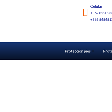
Ir
Celular
al
+569 825053
contenido
+569 565651
Protección pies
Prot