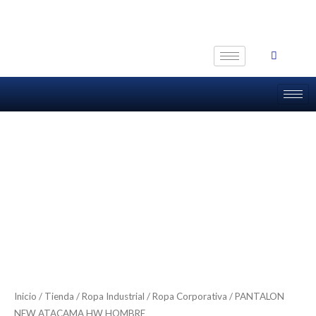
Ir
al
contenido
Inicio
/
Tienda
/
Ropa Industrial
/
Ropa Corporativa
/ PANTALON
NEW ATACAMA HW HOMBRE