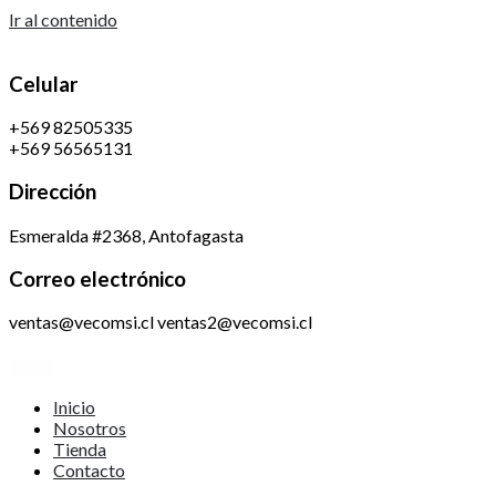
Ir al contenido
Celular
+569 82505335
+569 56565131
Dirección
Esmeralda #2368, Antofagasta
Correo electrónico
ventas@vecomsi.cl ventas2@vecomsi.cl
Inicio
Nosotros
Tienda
Contacto