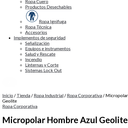
Ropa Cuero
Productos Desechables
Ropa Ignifuga
Ropa Técnica
Accesorios
Implementos de seguridad
Señalización
Equipos e instrumentos
Salud y Rescate
Incendio
Linternas y Corte
Sistemas Lock Out
X
Inicio
/
Tienda
/
Ropa Industrial
/
Ropa Corporativa
/ Micropola
Geolite
Ropa Corporativa
Micropolar Hombre Azul Geolite