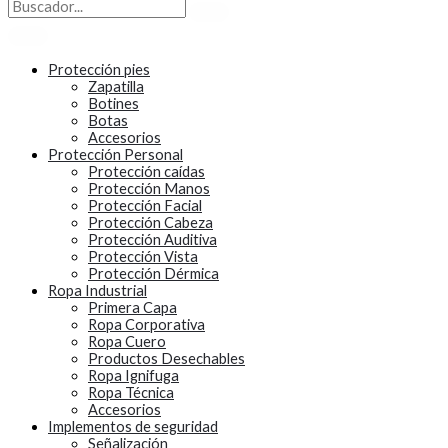
Protección pies
Zapatilla
Botines
Botas
Accesorios
Protección Personal
Protección caídas
Protección Manos
Protección Facial
Protección Cabeza
Protección Auditiva
Protección Vista
Protección Dérmica
Ropa Industrial
Primera Capa
Ropa Corporativa
Ropa Cuero
Productos Desechables
Ropa Ignifuga
Ropa Técnica
Accesorios
Implementos de seguridad
Señalización