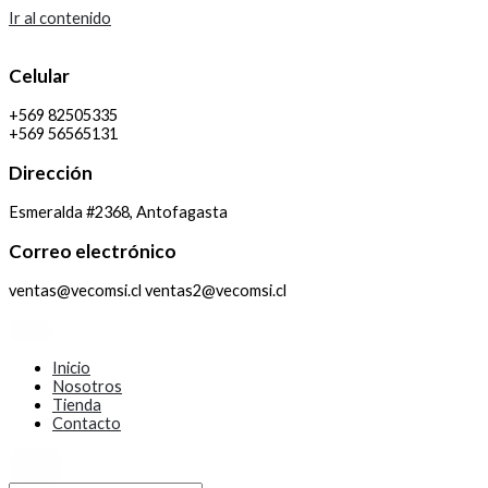
Ir al contenido
Celular
+569 82505335
+569 56565131
Dirección
Esmeralda #2368, Antofagasta
Correo electrónico
ventas@vecomsi.cl ventas2@vecomsi.cl
Inicio
Nosotros
Tienda
Contacto
X