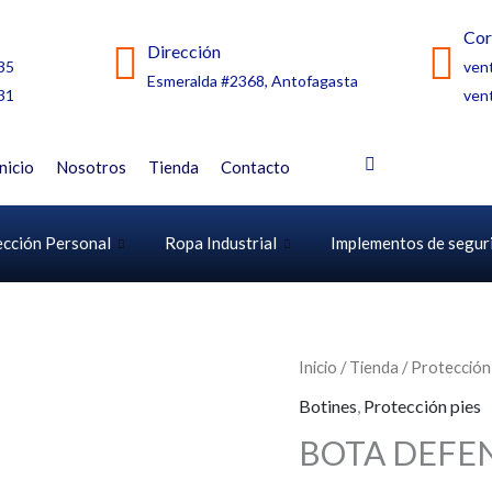
Cor
Dirección
35
ven
Esmeralda #2368, Antofagasta
31
ven
Inicio
Nosotros
Tienda
Contacto
ección Personal
Ropa Industrial
Implementos de segur
Inicio
/
Tienda
/
Protección
Botines
,
Protección pies
BOTA DEFEN