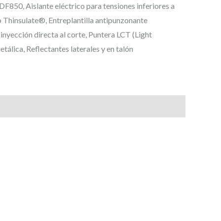
850, Aislante eléctrico para tensiones inferiores a
o Thinsulate®, Entreplantilla antipunzonante
nyección directa al corte, Puntera LCT (Light
álica, Reflectantes laterales y en talón