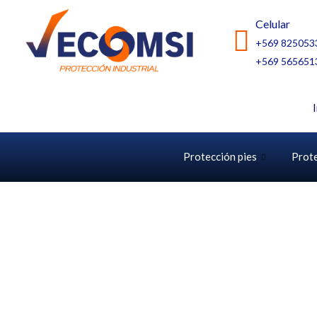
Ir
Celular
al
+569 825053
contenido
+569 565651
Protección pies
Prot