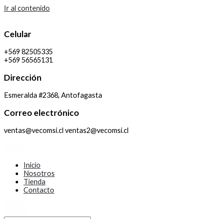
Ir al contenido
Celular
+569 82505335
+569 56565131
Dirección
Esmeralda #2368, Antofagasta
Correo electrónico
ventas@vecomsi.cl ventas2@vecomsi.cl
Inicio
Nosotros
Tienda
Contacto
X