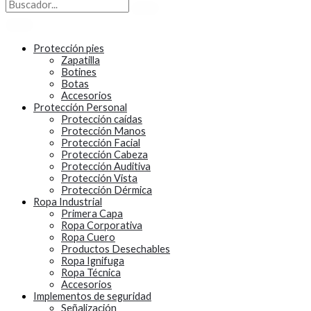
Protección pies
Zapatilla
Botines
Botas
Accesorios
Protección Personal
Protección caídas
Protección Manos
Protección Facial
Protección Cabeza
Protección Auditiva
Protección Vista
Protección Dérmica
Ropa Industrial
Primera Capa
Ropa Corporativa
Ropa Cuero
Productos Desechables
Ropa Ignifuga
Ropa Técnica
Accesorios
Implementos de seguridad
Señalización