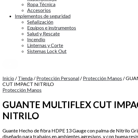
Ropa Técnica
Accesorios
Implementos de seguridad
Señalización
Equipos e instrumentos
Salud y Rescate
Incendio
Linternas y Corte
Sistemas Lock Out
X
Inicio
/
Tienda
/
Protección Personal
/
Protección Manos
/ GUA
CUT IMPACT NITRILO
Protección Manos
GUANTE MULTIFLEX CUT IMPA
NITRILO
Guante Hecho de fibra HDPE 13 Gauge con palma de Nitrilo Gri
diseñado para trabajos en ambientes agresivos, y con buena resis