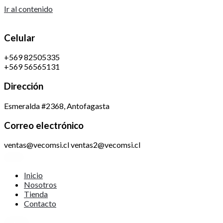
Ir al contenido
Celular
+569 82505335
+569 56565131
Dirección
Esmeralda #2368, Antofagasta
Correo electrónico
ventas@vecomsi.cl ventas2@vecomsi.cl
Inicio
Nosotros
Tienda
Contacto