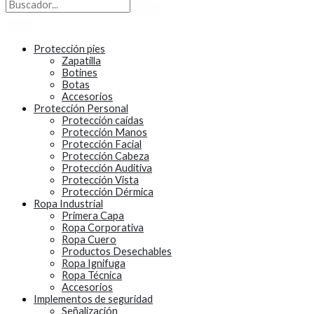
Protección pies
Zapatilla
Botines
Botas
Accesorios
Protección Personal
Protección caídas
Protección Manos
Protección Facial
Protección Cabeza
Protección Auditiva
Protección Vista
Protección Dérmica
Ropa Industrial
Primera Capa
Ropa Corporativa
Ropa Cuero
Productos Desechables
Ropa Ignifuga
Ropa Técnica
Accesorios
Implementos de seguridad
Señalización