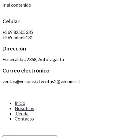
Ir al contenido
Celular
+569 82505335
+569 56565131
Dirección
Esmeralda #2368, Antofagasta
Correo electrónico
ventas@vecomsi.cl ventas2@vecomsi.cl
Inicio
Nosotros
Tienda
Contacto
X