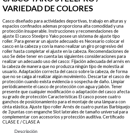
VARIEDAD DE COLORES
Casco diseñado para actividades deportivas, trabajo en alturas y
espacios confinados ademas proporciona alta comodidad y una
protección insuperable. Instrucciones y recomendaciones de
ajuste El casco Steelpro Yako posee un sistema de ajuste tipo
roller. Para generar un ajuste adecuado es Necesario colocar el
casco en la cabeza y con la mano realizar un giro progresivo del
roller hasta completar el ajuste en la cabeza. Recomendaciones de
uso Se debe tener en cuenta las siguientes consideraciones para
realizar un adecuado uso del casco: Fijación adecuada del arnés en
la cabeza de manera que no produzca ningún tipo de molestia al
usuario. Adaptación correcta del casco sobre la cabeza, de forma
que no se caiga al realizar algún movimiento. Descartar el casco de
protección cuando exista evidencia o sospecha de daño. Limpiar
periódicamente el casco de protección con agua y jabón. Tener
presente que cualquier modificación o adaptación del casco afecta
su grado de protección Características El casco posee cuatro
ganchos de posicionamiento para el montaje de una lámpara con
cinta elástica. Ajuste tipo roller Arnés de cuatro puntas Barbiquejo
de 3 puntas con enganche Slot laterales de tamaño universal para
complementar con accesorios y protección auditiva. Certificado
CLASE E / CLASE A
Descripción