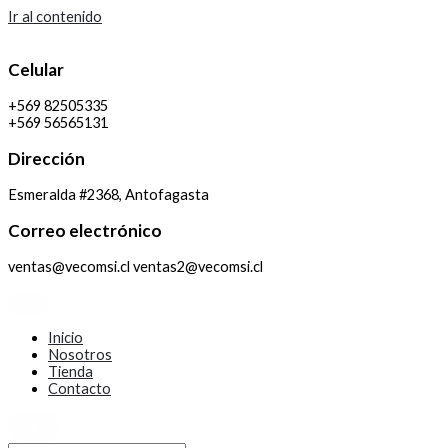
Ir al contenido
Celular
+569 82505335
+569 56565131
Dirección
Esmeralda #2368, Antofagasta
Correo electrónico
ventas@vecomsi.cl ventas2@vecomsi.cl
Inicio
Nosotros
Tienda
Contacto
X