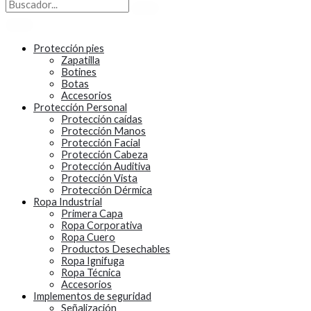
Protección pies
Zapatilla
Botines
Botas
Accesorios
Protección Personal
Protección caídas
Protección Manos
Protección Facial
Protección Cabeza
Protección Auditiva
Protección Vista
Protección Dérmica
Ropa Industrial
Primera Capa
Ropa Corporativa
Ropa Cuero
Productos Desechables
Ropa Ignifuga
Ropa Técnica
Accesorios
Implementos de seguridad
Señalización