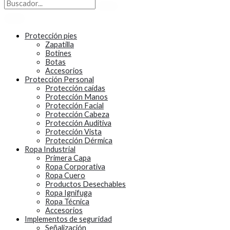
Protección pies
Zapatilla
Botines
Botas
Accesorios
Protección Personal
Protección caídas
Protección Manos
Protección Facial
Protección Cabeza
Protección Auditiva
Protección Vista
Protección Dérmica
Ropa Industrial
Primera Capa
Ropa Corporativa
Ropa Cuero
Productos Desechables
Ropa Ignifuga
Ropa Técnica
Accesorios
Implementos de seguridad
Señalización