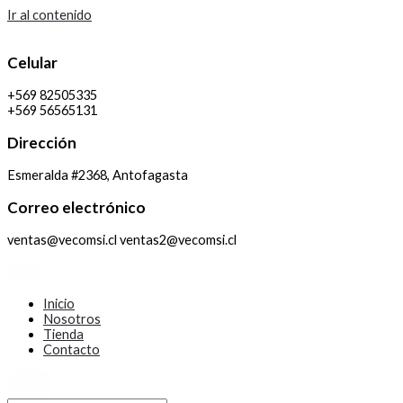
Ir al contenido
Celular
+569 82505335
+569 56565131
Dirección
Esmeralda #2368, Antofagasta
Correo electrónico
ventas@vecomsi.cl ventas2@vecomsi.cl
Inicio
Nosotros
Tienda
Contacto
X