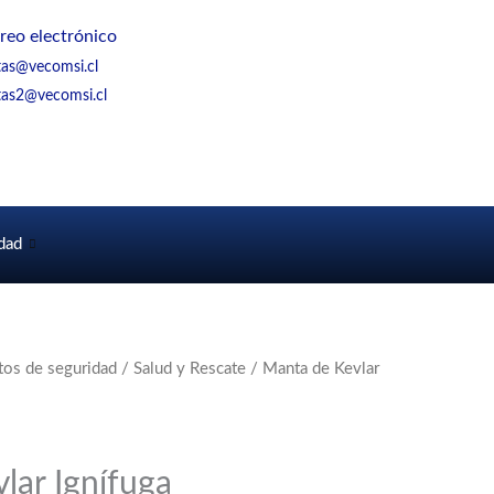
reo electrónico
tas@vecomsi.cl
tas2@vecomsi.cl
dad
os de seguridad
/
Salud y Rescate
/ Manta de Kevlar
lar Ignífuga