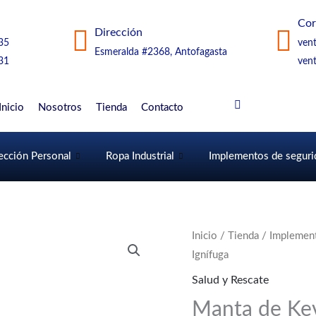
Cor
Dirección
35
ven
Esmeralda #2368, Antofagasta
31
ven
Inicio
Nosotros
Tienda
Contacto
ección Personal
Ropa Industrial
Implementos de seguri
Inicio
/
Tienda
/
Implement
Ignífuga
Salud y Rescate
Manta de Kev