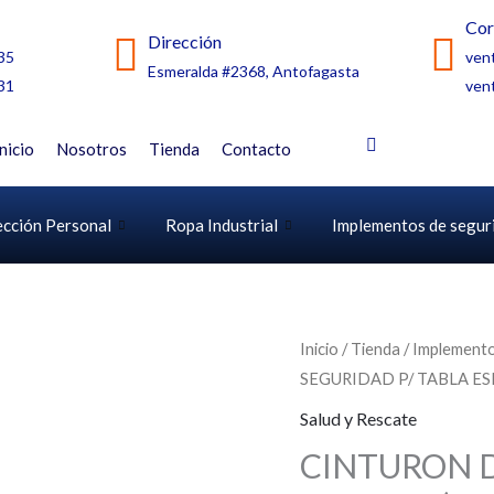
Cor
Dirección
35
ven
Esmeralda #2368, Antofagasta
31
ven
Inicio
Nosotros
Tienda
Contacto
ección Personal
Ropa Industrial
Implementos de segur
Inicio
/
Tienda
/
Implemento
SEGURIDAD P/ TABLA ES
Salud y Rescate
CINTURON D