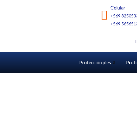
Ir
Celular
al
+569 825053
contenido
+569 565651
Protección pies
Prot