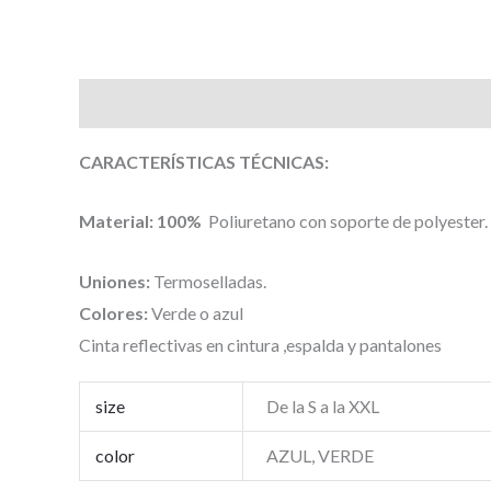
Descripción
Información adicional
Valoracione
CARACTERÍSTICAS TÉCNICAS:
Material: 100%
Poliuretano con soporte de polyester.
Uniones:
Termoselladas.
Colores:
Verde o azul
Cinta reflectivas en cintura ,espalda y pantalones
size
De la S a la XXL
color
AZUL, VERDE