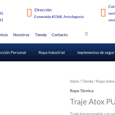
Cor
Dirección
35
ven
Esmeralda #2368, Antofagasta
31
ven
Inicio
Nosotros
Tienda
Contacto
ección Personal
Ropa Industrial
Implementos de segur
Inicio
/
Tienda
/
Ropa Indust
Ropa Técnica
Traje Atox P
Traje impermeable con uni