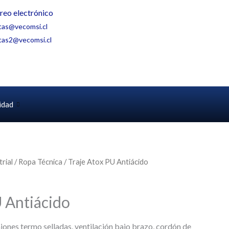
reo electrónico
tas@vecomsi.cl
tas2@vecomsi.cl
idad
rial
/
Ropa Técnica
/ Traje Atox PU Antiácido
U Antiácido
ones termo selladas, ventilación bajo brazo, cordón de