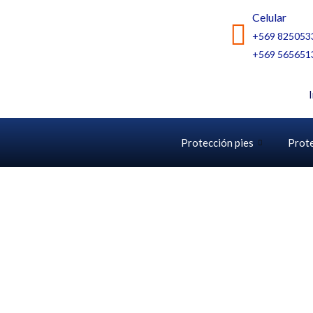
Ir
Celular
al
+569 825053
contenido
+569 565651
Protección pies
Prot