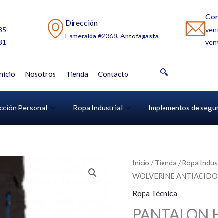
Cor
Dirección
35
ven
Esmeralda #2368, Antofagasta
31
ven
Inicio
Nosotros
Tienda
Contacto
cción Personal
Ropa Industrial
Implementos de segu
Inicio
/
Tienda
/
Ropa Indust
WOLVERINE ANTIACIDO
Ropa Técnica
PANTALON 