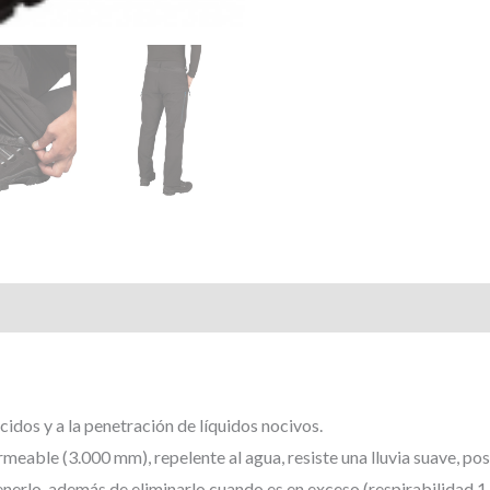
ácidos y a la penetración de líquidos nocivos.
able (3.000 mm), repelente al agua, resiste una lluvia suave, posee
tenerlo, además de eliminarlo cuando es en exceso (respirabilidad 