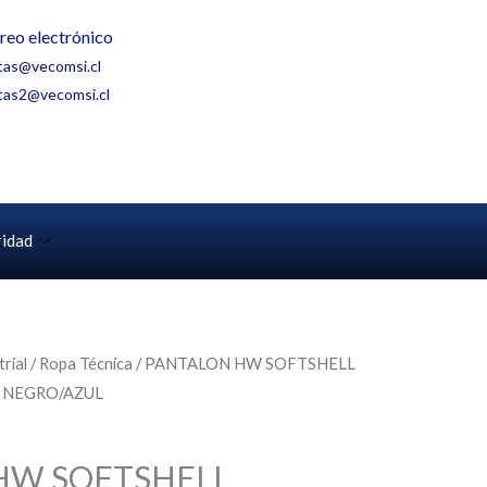
reo electrónico
tas@vecomsi.cl
tas2@vecomsi.cl
ridad
rial
/
Ropa Técnica
/ PANTALON HW SOFTSHELL
 NEGRO/AZUL
HW SOFTSHELL