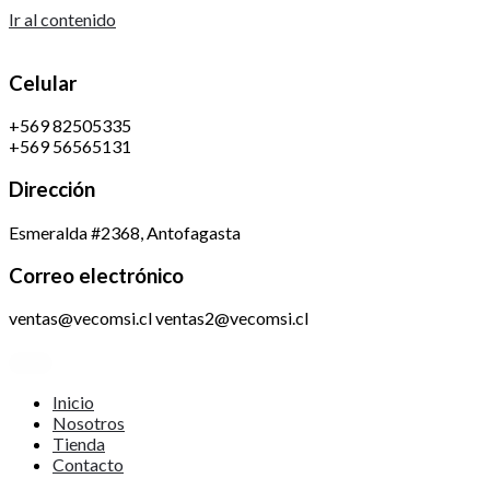
Ir al contenido
Celular
+569 82505335
+569 56565131
Dirección
Esmeralda #2368, Antofagasta
Correo electrónico
ventas@vecomsi.cl ventas2@vecomsi.cl
Inicio
Nosotros
Tienda
Contacto