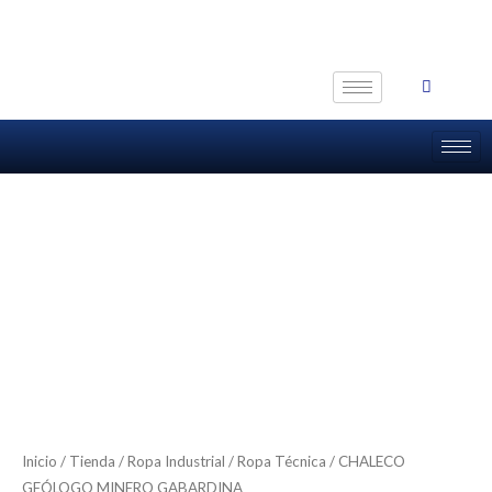
Ir
al
contenido
Inicio
/
Tienda
/
Ropa Industrial
/
Ropa Técnica
/ CHALECO
GEÓLOGO MINERO GABARDINA