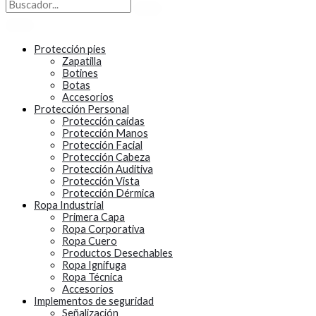
Protección pies
Zapatilla
Botines
Botas
Accesorios
Protección Personal
Protección caídas
Protección Manos
Protección Facial
Protección Cabeza
Protección Auditiva
Protección Vista
Protección Dérmica
Ropa Industrial
Primera Capa
Ropa Corporativa
Ropa Cuero
Productos Desechables
Ropa Ignifuga
Ropa Técnica
Accesorios
Implementos de seguridad
Señalización