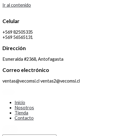
Ir al contenido
Celular
+569 82505335
+569 56565131
Dirección
Esmeralda #2368, Antofagasta
Correo electrónico
ventas@vecomsi.cl ventas2@vecomsi.cl
Inicio
Nosotros
Tienda
Contacto
X