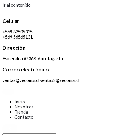
Ir al contenido
Celular
+569 82505335
+569 56565131
Dirección
Esmeralda #2368, Antofagasta
Correo electrónico
ventas@vecomsi.cl ventas2@vecomsi.cl
Inicio
Nosotros
Tienda
Contacto
X