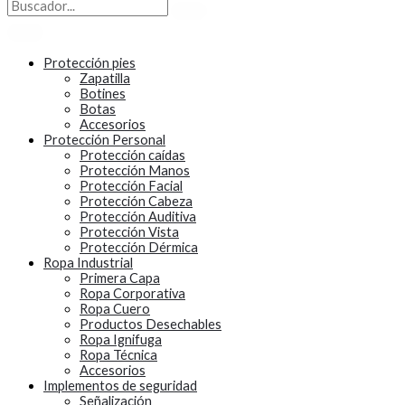
Protección pies
Zapatilla
Botines
Botas
Accesorios
Protección Personal
Protección caídas
Protección Manos
Protección Facial
Protección Cabeza
Protección Auditiva
Protección Vista
Protección Dérmica
Ropa Industrial
Primera Capa
Ropa Corporativa
Ropa Cuero
Productos Desechables
Ropa Ignifuga
Ropa Técnica
Accesorios
Implementos de seguridad
Señalización