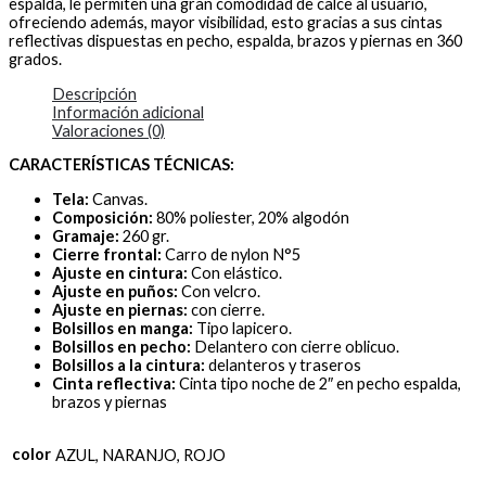
espalda, le permiten una gran comodidad de calce al usuario,
ofreciendo además, mayor visibilidad, esto gracias a sus cintas
reflectivas dispuestas en pecho, espalda, brazos y piernas en 360
grados.
Descripción
Información adicional
Valoraciones (0)
CARACTERÍSTICAS TÉCNICAS:
Tela:
Canvas.
Composición:
80% poliester, 20% algodón
Gramaje:
260 gr.
Cierre frontal:
Carro de nylon N°5
Ajuste en cintura:
Con elástico.
Ajuste en puños:
Con velcro.
Ajuste en piernas:
con cierre.
Bolsillos en manga:
Tipo lapicero.
Bolsillos en pecho:
Delantero con cierre oblicuo.
Bolsillos a la cintura:
delanteros y traseros
Cinta reflectiva:
Cinta tipo noche de 2″ en pecho espalda,
brazos y piernas
color
AZUL, NARANJO, ROJO