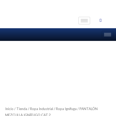
Ir
al
contenido
Inicio
/
Tienda
/
Ropa Industrial
/
Ropa Ignifuga
/ PANTALÓN
MEZCLILLA IGNÍFUGO CAT.2