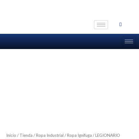
Ir
al
contenido
Inicio
/
Tienda
/
Ropa Industrial
/
Ropa Ignifuga
/ LEGIONARIO