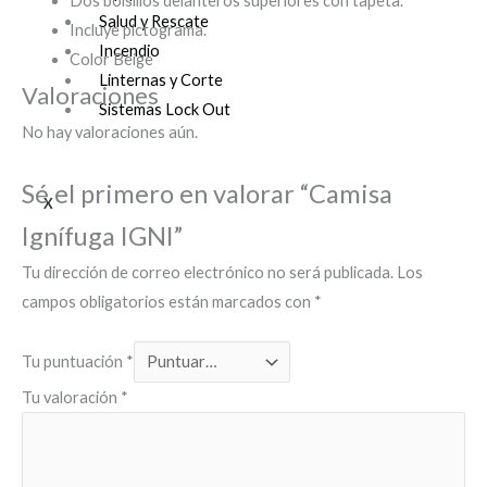
Dos bolsillos delanteros superiores con tapeta.
Salud y Rescate
Incluye pictograma.
Incendio
Color Beige
Linternas y Corte
Valoraciones
Sistemas Lock Out
No hay valoraciones aún.
Sé el primero en valorar “Camisa
X
Ignífuga IGNI”
Tu dirección de correo electrónico no será publicada.
Los
campos obligatorios están marcados con
*
Tu puntuación
*
Tu valoración
*