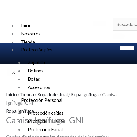
Ir
al
contenido
Inicio
Nosotros
Tienda
Protección pies
Contacto
Zapatilla
Botines
X
Botas
Accesorios
Inicio
/
Tienda
/
Ropa Industrial
/
Ropa Ignifuga
/ Camisa
Protección Personal
Ignífuga IGNI
Ropa Ignifuga
Protección caídas
Camisa Ignífuga IGNI
Protección Manos
Protección Facial