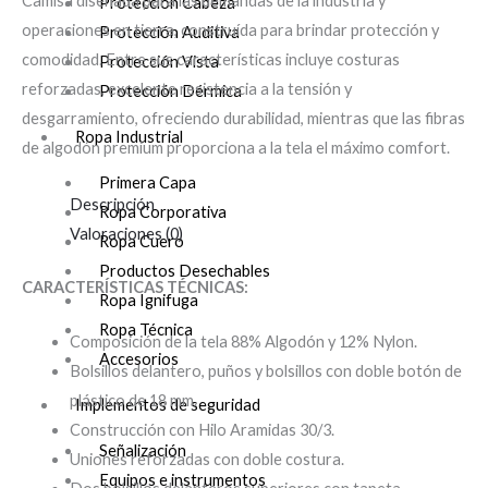
Camisa diseñada para las demandas de la industria y
Protección Cabeza
operaciones en tierra, construída para brindar protección y
Protección Auditiva
comodidad. Entre sus características incluye costuras
Protección Vista
reforzadas, excelente resistencia a la tensión y
Protección Dérmica
desgarramiento, ofreciendo durabilidad, mientras que las fibras
Ropa Industrial
de algodón premium proporciona a la tela el máximo comfort.
Primera Capa
Descripción
Ropa Corporativa
Valoraciones (0)
Ropa Cuero
Productos Desechables
CARACTERÍSTICAS TÉCNICAS:
Ropa Ignifuga
Ropa Técnica
Composición de la tela 88% Algodón y 12% Nylon.
Accesorios
Bolsillos delantero, puños y bolsillos con doble botón de
plástico de 18 mm.
Implementos de seguridad
Construcción con Hilo Aramidas 30/3.
Señalización
Uniones reforzadas con doble costura.
Equipos e instrumentos