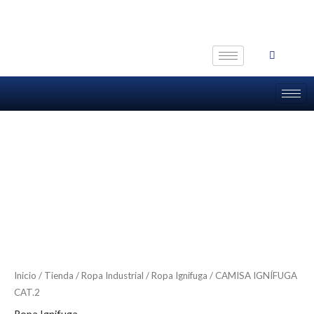
Ir
al
contenido
Inicio
/
Tienda
/
Ropa Industrial
/
Ropa Ignifuga
/ CAMISA IGNÍFUGA
CAT.2