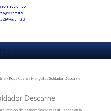
reo electrónico
tas@vecomsi.cl
tas2@vecomsi.cl
idad
rial
/
Ropa Cuero
/ Manguillas Soldador Descarne
oldador Descarne
a curtición de las materias primas utilizadas en la