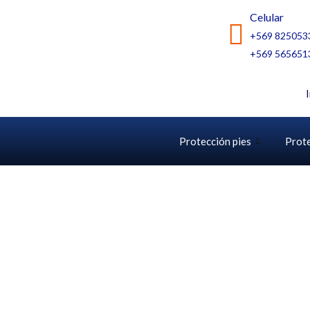
Ir
Celular
al
+569 825053
contenido
+569 565651
Protección pies
Prot