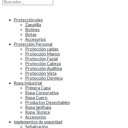
Protección pies
Zapatilla
Botines
Botas
Accesorios
Protección Personal
Protección caídas
Protección Manos
Protección Facial
Protección Cabeza
Protección Auditiva
Protección Vista
Protección Dérmica
Ropa Industrial
Primera Capa
Ropa Corporativa
Ropa Cuero
Productos Desechables
Ropa Ignifuga
Ropa Técnica
Accesorios
Implementos de seguridad
Señalización