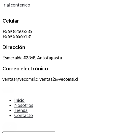
Ir al contenido
Celular
+569 82505335
+569 56565131
Dirección
Esmeralda #2368, Antofagasta
Correo electrónico
ventas@vecomsi.cl ventas2@vecomsi.cl
Inicio
Nosotros
Tienda
Contacto
X