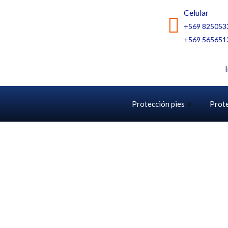
Ir
Celular
al
+569 825053
contenido
+569 565651
Protección pies
Prot