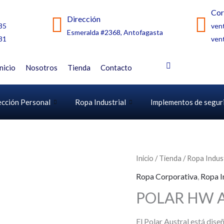
Cor
Dirección
35
ven
Esmeralda #2368, Antofagasta
31
ven
Inicio
Nosotros
Tienda
Contacto
ección Personal
Ropa Industrial
Implementos de segur
Inicio
/
Tienda
/
Ropa Indust
Ropa Corporativa
,
Ropa I
POLAR HW 
El Polar Austral está dise