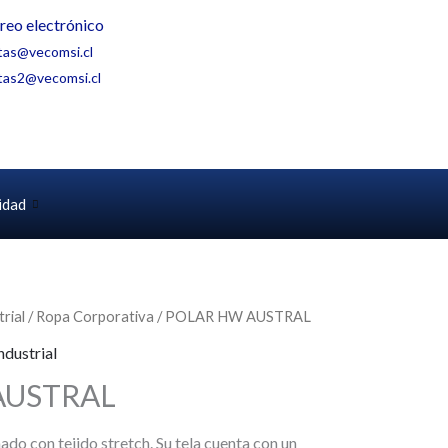
reo electrónico
tas@vecomsi.cl
tas2@vecomsi.cl
idad
rial
/
Ropa Corporativa
/ POLAR HW AUSTRAL
ndustrial
AUSTRAL
ñado con tejido stretch. Su tela cuenta con un