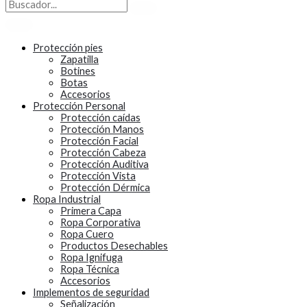
Protección pies
Zapatilla
Botines
Botas
Accesorios
Protección Personal
Protección caídas
Protección Manos
Protección Facial
Protección Cabeza
Protección Auditiva
Protección Vista
Protección Dérmica
Ropa Industrial
Primera Capa
Ropa Corporativa
Ropa Cuero
Productos Desechables
Ropa Ignifuga
Ropa Técnica
Accesorios
Implementos de seguridad
Señalización