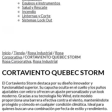
Equipos e instrumentos
Salud y Rescate
Incendio
Linternas y Corte
Sistemas Lock Out
X
Inicio
/
Tienda
/
Ropa Industrial
/
Ropa
Corporativa
/ CORTAVIENTO QUEBEC STORM
Ropa Corporativa
,
Ropa Industrial
CORTAVIENTO QUEBEC STORM
El Cortaviento Storm destaca por su diseño innovador y
funcionalidad superior. Su capucha oculta en el cuello y los puños
ajustables con velcro ofrecen un ajuste personalizado y un look
moderno. Gracias a su tecnología No Wind, este modelo
proporciona una barrera efectiva contra el viento, manteniéndote
protegido y cómodo en cualquier condición climática. Ideal para
quienes buscan una combinación perfecta de estilo y rendimiento.