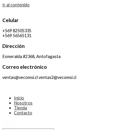
Ir al contenido
Celular
+569 82505335
+569 56565131
Dirección
Esmeralda #2368, Antofagasta
Correo electrónico
ventas@vecomsi.cl ventas2@vecomsi.cl
Inicio
Nosotros
Tienda
Contacto
X