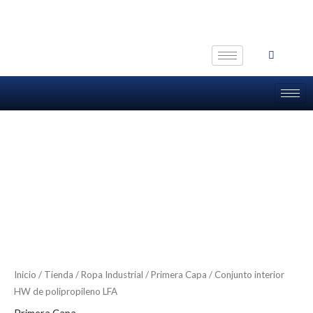
Ir
al
contenido
Inicio
/
Tienda
/
Ropa Industrial
/
Primera Capa
/ Conjunto interior
HW de polipropileno LFA