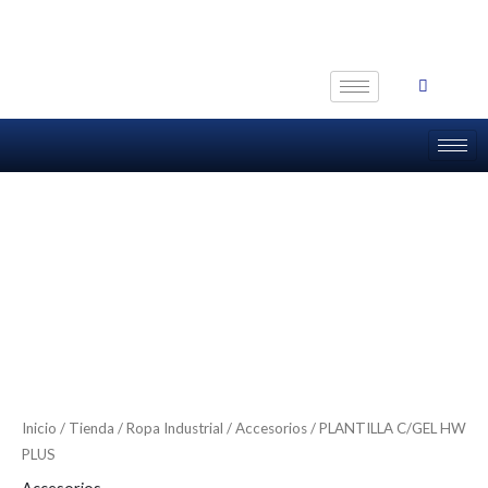
Ir
al
contenido
Inicio
/
Tienda
/
Ropa Industrial
/
Accesorios
/ PLANTILLA C/GEL HW
PLUS