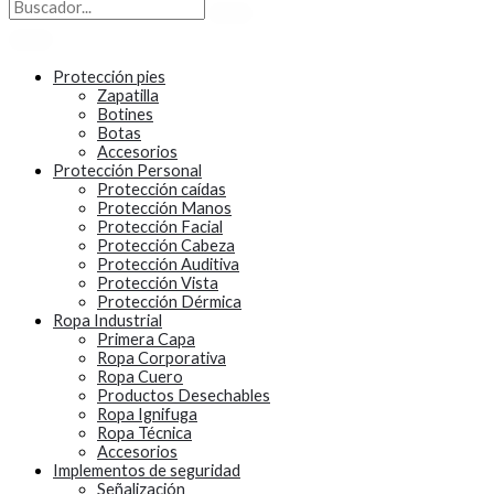
Protección pies
Zapatilla
Botines
Botas
Accesorios
Protección Personal
Protección caídas
Protección Manos
Protección Facial
Protección Cabeza
Protección Auditiva
Protección Vista
Protección Dérmica
Ropa Industrial
Primera Capa
Ropa Corporativa
Ropa Cuero
Productos Desechables
Ropa Ignifuga
Ropa Técnica
Accesorios
Implementos de seguridad
Señalización