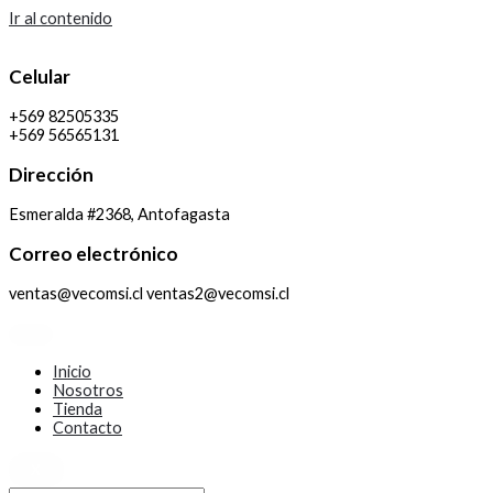
Ir al contenido
Celular
+569 82505335
+569 56565131
Dirección
Esmeralda #2368, Antofagasta
Correo electrónico
ventas@vecomsi.cl ventas2@vecomsi.cl
Inicio
Nosotros
Tienda
Contacto
X