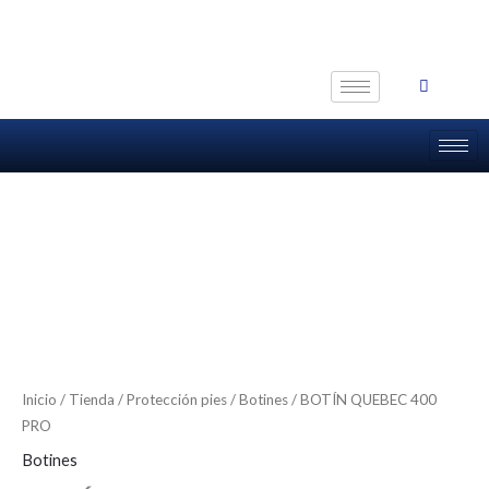
Ir
al
contenido
Inicio
/
Tienda
/
Protección pies
/
Botines
/ BOTÍN QUEBEC 400
PRO
Botines