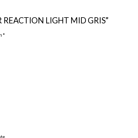
ER REACTION LIGHT MID GRIS”
on
*
te.