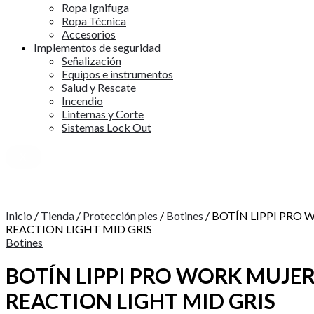
Ropa Ignifuga
Ropa Técnica
Accesorios
Implementos de seguridad
Señalización
Equipos e instrumentos
Salud y Rescate
Incendio
Linternas y Corte
Sistemas Lock Out
X
Inicio
/
Tienda
/
Protección pies
/
Botines
/ BOTÍN LIPPI PRO
REACTION LIGHT MID GRIS
Botines
BOTÍN LIPPI PRO WORK MUJE
REACTION LIGHT MID GRIS