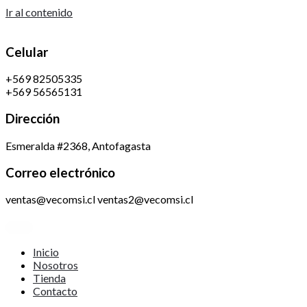
Ir al contenido
Celular
+569 82505335
+569 56565131
Dirección
Esmeralda #2368, Antofagasta
Correo electrónico
ventas@vecomsi.cl ventas2@vecomsi.cl
Inicio
Nosotros
Tienda
Contacto