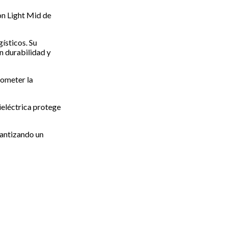
on Light Mid de
ísticos. Su
n durabilidad y
rometer la
ieléctrica protege
rantizando un