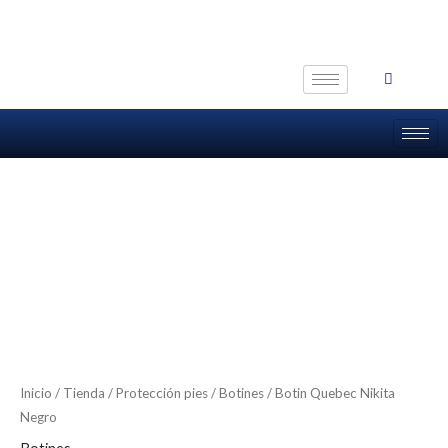
Ir
al
contenido
Inicio
/
Tienda
/
Protección pies
/
Botines
/ Botin Quebec Nikita
Negro