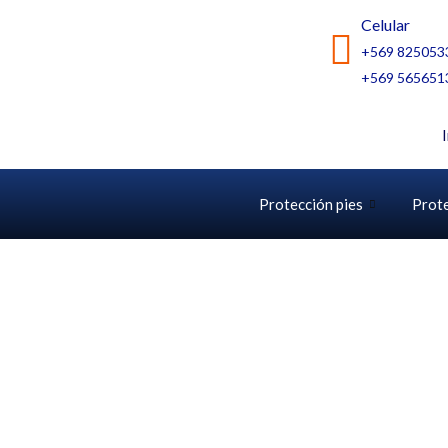
Ir
Celular
al
+569 825053
contenido
+569 565651
Protección pies
Prot