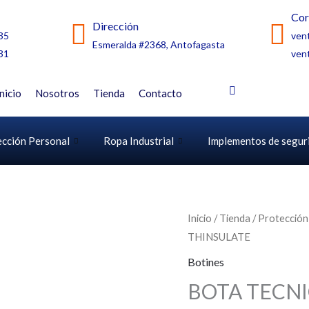
Cor
Dirección
35
ven
Esmeralda #2368, Antofagasta
31
ven
Inicio
Nosotros
Tienda
Contacto
ección Personal
Ropa Industrial
Implementos de segur
Inicio
/
Tienda
/
Protección
THINSULATE
Botines
BOTA TECNI