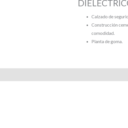
DIELÉCTRI
Calzado de segurid
Construcción ceme
comodidad.
Planta de goma.
s (0)