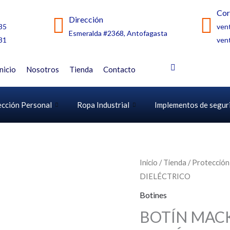
Cor
Dirección
35
ven
Esmeralda #2368, Antofagasta
31
ven
Inicio
Nosotros
Tienda
Contacto
ección Personal
Ropa Industrial
Implementos de segur
Inicio
/
Tienda
/
Protección
DIELÉCTRICO
Botines
BOTÍN MAC