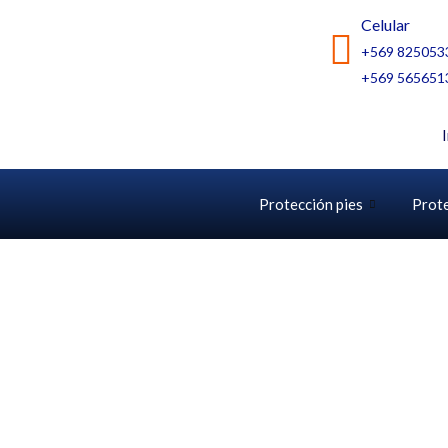
Ir
Celular
al
+569 825053
contenido
+569 565651
Protección pies
Prot