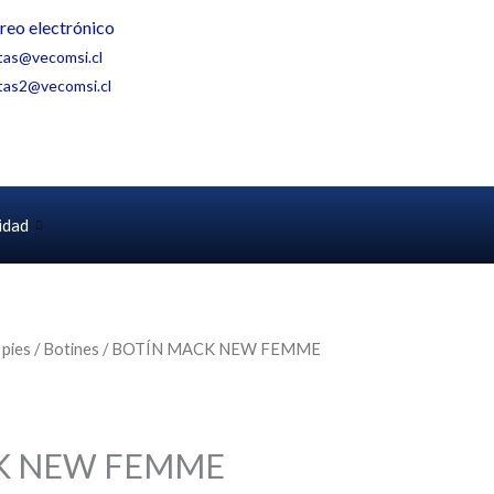
reo electrónico
tas@vecomsi.cl
tas2@vecomsi.cl
idad
 pies
/
Botines
/ BOTÍN MACK NEW FEMME
K NEW FEMME