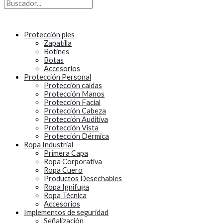
Protección pies
Zapatilla
Botines
Botas
Accesorios
Protección Personal
Protección caídas
Protección Manos
Protección Facial
Protección Cabeza
Protección Auditiva
Protección Vista
Protección Dérmica
Ropa Industrial
Primera Capa
Ropa Corporativa
Ropa Cuero
Productos Desechables
Ropa Ignifuga
Ropa Técnica
Accesorios
Implementos de seguridad
Señalización