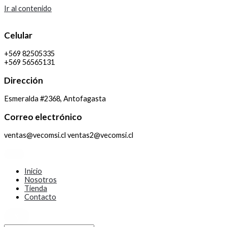
Ir al contenido
Celular
+569 82505335
+569 56565131
Dirección
Esmeralda #2368, Antofagasta
Correo electrónico
ventas@vecomsi.cl ventas2@vecomsi.cl
Inicio
Nosotros
Tienda
Contacto
X