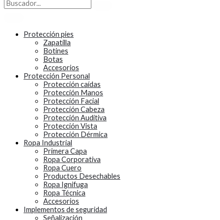
Protección pies
Zapatilla
Botines
Botas
Accesorios
Protección Personal
Protección caídas
Protección Manos
Protección Facial
Protección Cabeza
Protección Auditiva
Protección Vista
Protección Dérmica
Ropa Industrial
Primera Capa
Ropa Corporativa
Ropa Cuero
Productos Desechables
Ropa Ignifuga
Ropa Técnica
Accesorios
Implementos de seguridad
Señalización