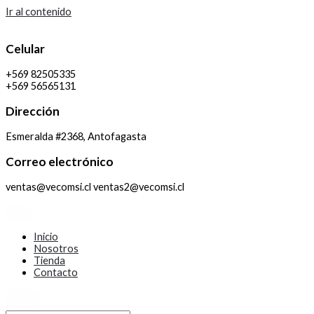
Ir al contenido
Celular
+569 82505335
+569 56565131
Dirección
Esmeralda #2368, Antofagasta
Correo electrónico
ventas@vecomsi.cl ventas2@vecomsi.cl
Inicio
Nosotros
Tienda
Contacto
X