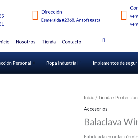
Cor
Dirección
35
ven
Esmeralda #2368, Antofagasta
31
ven
Inicio
Nosotros
Tienda
Contacto
ección Personal
Ropa Industrial
Implementos de segur
Inicio
/
Tienda
/
Protección
Accesorios
Balaclava Wi
Fabricada en polar térmic