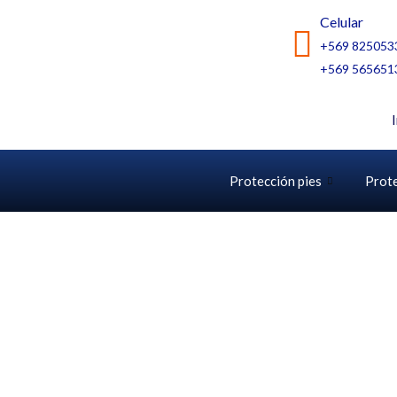
Ir
Celular
al
+569 825053
contenido
+569 565651
Protección pies
Prot