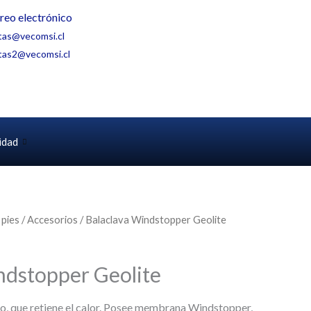
reo electrónico
tas@vecomsi.cl
tas2@vecomsi.cl
idad
 pies
/
Accesorios
/ Balaclava Windstopper Geolite
ndstopper Geolite
o, que retiene el calor. Posee membrana Windstopper,