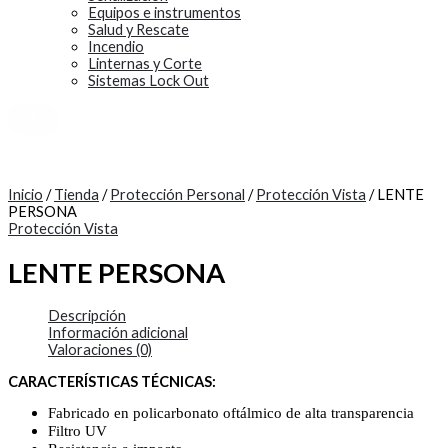
Equipos e instrumentos
Salud y Rescate
Incendio
Linternas y Corte
Sistemas Lock Out
X
Inicio
/
Tienda
/
Protección Personal
/
Protección Vista
/ LENTE
PERSONA
Protección Vista
LENTE PERSONA
Descripción
Información adicional
Valoraciones (0)
CARACTERÍSTICAS TÉCNICAS:
Fabricado en policarbonato oftálmico de alta transparencia
Filtro UV