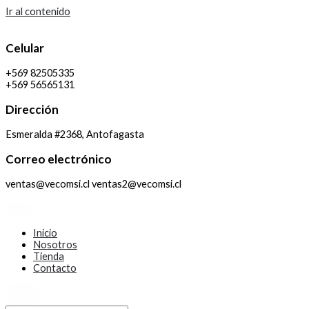
Ir al contenido
Celular
+569 82505335
+569 56565131
Dirección
Esmeralda #2368, Antofagasta
Correo electrónico
ventas@vecomsi.cl ventas2@vecomsi.cl
Inicio
Nosotros
Tienda
Contacto
X