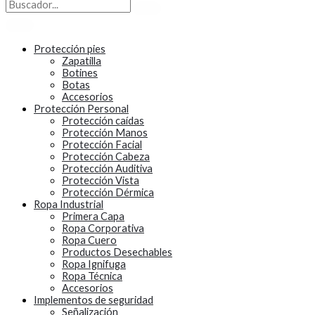
Protección pies
Zapatilla
Botines
Botas
Accesorios
Protección Personal
Protección caídas
Protección Manos
Protección Facial
Protección Cabeza
Protección Auditiva
Protección Vista
Protección Dérmica
Ropa Industrial
Primera Capa
Ropa Corporativa
Ropa Cuero
Productos Desechables
Ropa Ignifuga
Ropa Técnica
Accesorios
Implementos de seguridad
Señalización