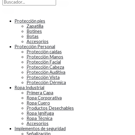
Protección pies
Zapatilla
Botines
Botas
Accesorios
Protección Personal
Protección caídas
Protección Manos
Protección Facial
Protección Cabeza
Protección Auditiva
Protección Vista
Protección Dérmica
Ropa Industrial
Primera Capa
Ropa Corporativa
Ropa Cuero
Productos Desechables
Ropa Ignifuga
Ropa Técnica
Accesorios
Implementos de seguridad
Señalización