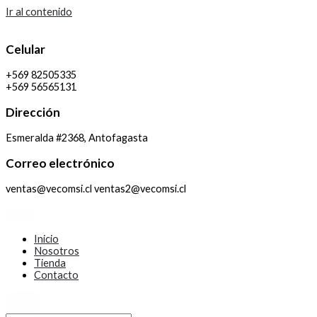
Ir al contenido
Celular
+569 82505335
+569 56565131
Dirección
Esmeralda #2368, Antofagasta
Correo electrónico
ventas@vecomsi.cl ventas2@vecomsi.cl
Inicio
Nosotros
Tienda
Contacto
X