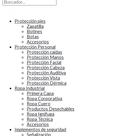
Protección pies
Zapatilla
Botines
Botas
Accesorios
Protección Personal
Protección caídas
Protección Manos
Protección Facial
Protección Cabeza
Protección Auditiva
Protección Vista
Protección Dérmica
Ropa Industrial
Primera Capa
Ropa Corporativa
Ropa Cuero
Productos Desechables
Ropa Ignifuga
Ropa Técnica
Accesorios
Implementos de seguridad
Señalización