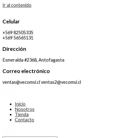
Ir al contenido
Celular
+569 82505335
+569 56565131
Dirección
Esmeralda #2368, Antofagasta
Correo electrónico
ventas@vecomsi.cl ventas2@vecomsi.cl
Inicio
Nosotros
Tienda
Contacto
X