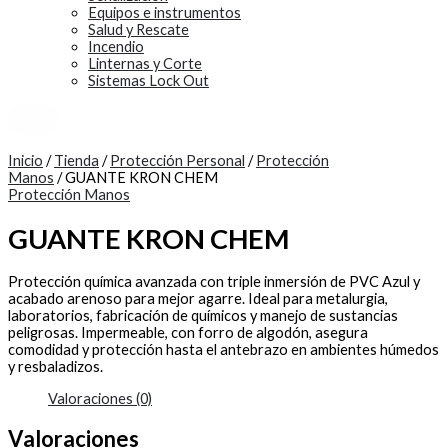
Equipos e instrumentos
Salud y Rescate
Incendio
Linternas y Corte
Sistemas Lock Out
X
Inicio
/
Tienda
/
Protección Personal
/
Protección
Manos
/ GUANTE KRON CHEM
Protección Manos
GUANTE KRON CHEM
Protección química avanzada con triple inmersión de PVC Azul y
acabado arenoso para mejor agarre. Ideal para metalurgia,
laboratorios, fabricación de químicos y manejo de sustancias
peligrosas. Impermeable, con forro de algodón, asegura
comodidad y protección hasta el antebrazo en ambientes húmedos
y resbaladizos.
Valoraciones (0)
Valoraciones