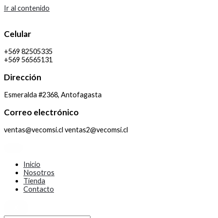
Ir al contenido
Celular
+569 82505335
+569 56565131
Dirección
Esmeralda #2368, Antofagasta
Correo electrónico
ventas@vecomsi.cl ventas2@vecomsi.cl
Inicio
Nosotros
Tienda
Contacto
X