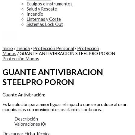
Equipos e instrumentos
Salud y Rescate
Incendio
Linternas y Corte
Sistemas Lock Out
X
Inicio
/
Tienda
/
Protección Personal
/
Protección
Manos
/ GUANTE ANTIVIBRACION STEELPRO PORON
Protección Manos
GUANTE ANTIVIBRACION
STEELPRO PORON
Guante Antivibración:
Es la solución para amortiguar el impacto que se produce al usar
maquinarias con movimientos oscilantes continuos.
Descripción
Valoraciones (0)
Descargar Ficha Técnica