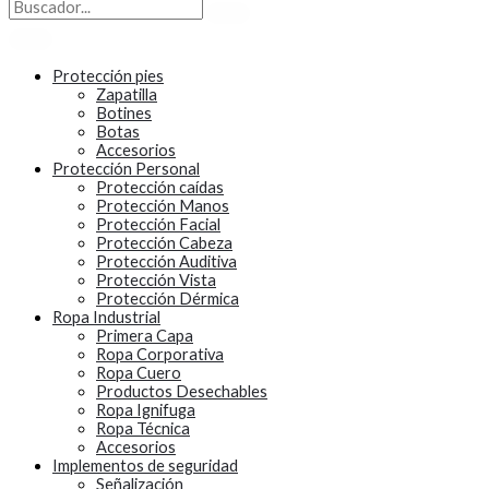
Protección pies
Zapatilla
Botines
Botas
Accesorios
Protección Personal
Protección caídas
Protección Manos
Protección Facial
Protección Cabeza
Protección Auditiva
Protección Vista
Protección Dérmica
Ropa Industrial
Primera Capa
Ropa Corporativa
Ropa Cuero
Productos Desechables
Ropa Ignifuga
Ropa Técnica
Accesorios
Implementos de seguridad
Señalización